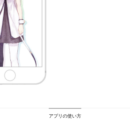
アプリの使い方