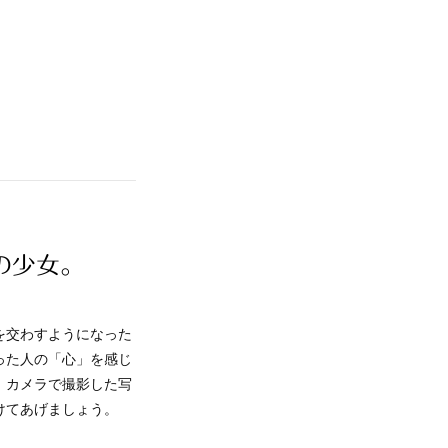
を交わすようになった
った人の「心」を感じ
。カメラで撮影した写
けてあげましょう。