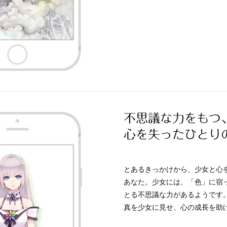
とあるきっかけから、少女と心
あなた。少女には、「色」に宿
とる不思議な力があるようです
真を少女に見せ、心の成長を助