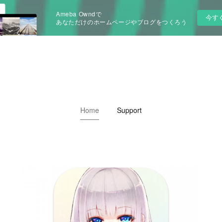
Ameba Owndで
今す
あなただけのホームページやブログをつくろう
Home
Support