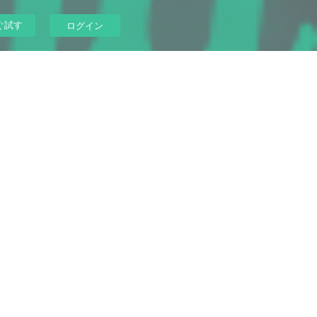
ぐ試す
ログイン