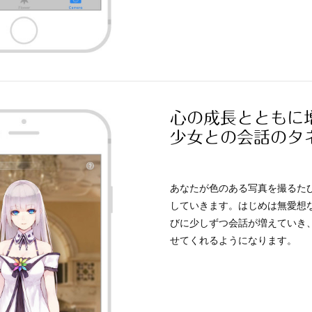
あなたが色のある写真を撮るた
していきます。はじめは無愛想
びに少しずつ会話が増えていき
せてくれるようになります。