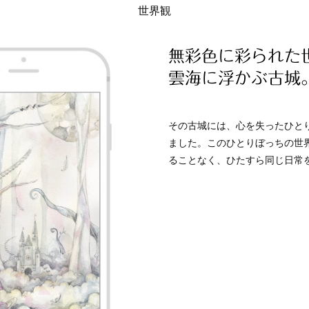
世界観
その古城には、心を失ったひと
ました。このひとりぼっちの世
ることなく、ひたすら同じ日常