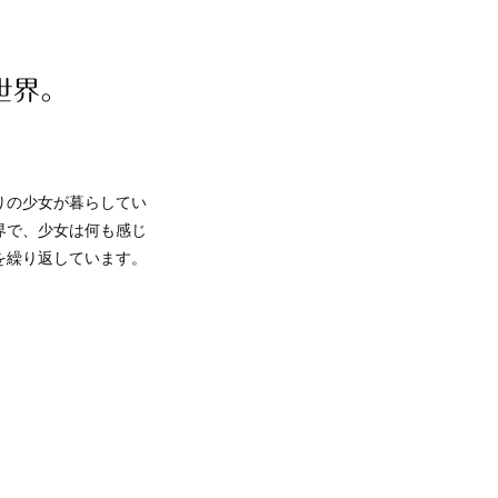
りの少女が暮らしてい
界で、少女は何も感じ
を繰り返しています。